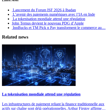
Latest News
Lancement du Forum ISF 2026 à Ibadan
L’avenir des paiements numériques avec l’IA en Inde
La tokenisation mondiale attend une régulation
John Ternus devient le nouveau PDG d’Apple
InnBucks et TM Pick n Pay transforment le commerce au…
Related news
La tokenisation mondiale attend une régulation
Les infrastructures de paiement reliant la finance traditionnelle aux
actifs sur chaîne sont déjà opérationnelles. Arthur Firstov affirme…