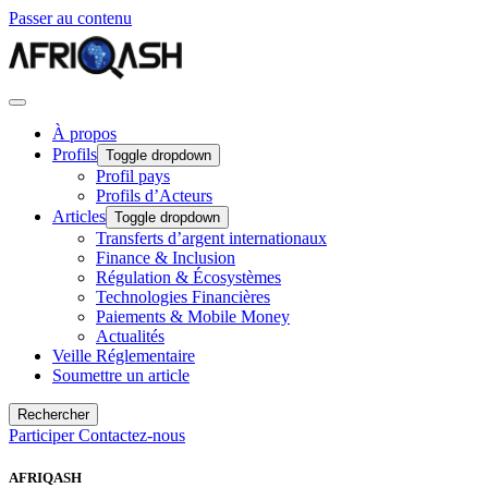
Passer au contenu
À propos
Profils
Toggle dropdown
Profil pays
Profils d’Acteurs
Articles
Toggle dropdown
Transferts d’argent internationaux
Finance & Inclusion
Régulation & Écosystèmes
Technologies Financières
Paiements & Mobile Money
Actualités
Veille Réglementaire
Soumettre un article
Rechercher
Participer
Contactez-nous
AFRIQASH