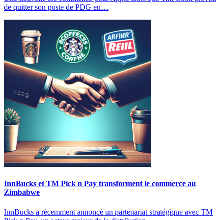
de quitter son poste de PDG en…
InnBucks et TM Pick n Pay transforment le commerce au
Zimbabwe
InnBucks a récemment annoncé un partenariat stratégique avec TM