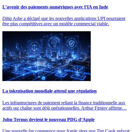
L’avenir des paiements numériques avec l’IA en Inde
Dilip Asbe a déclaré que les nouvelles applications UPI pourraient
être plus compétitives avec un modèle commercial viable.
La tokenisation mondiale attend une régulation
Les infrastructures de paiement reliant la finance traditionnelle aux
actifs sur chaîne sont déjà opérationnelles. Arthur Firstov affirme…
John Ternus devient le nouveau PDG d’Apple
Une nouvelle ère commence pour Apple alors que Tim Cook prévoit