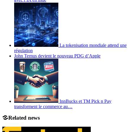
La tokenisation mondiale attend une
régulation
John Ternus devient le nouveau PDG d’Apple
InnBucks et TM Pick n Pay
transforment le commerce au…
Related news