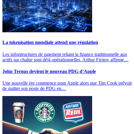
La tokenisation mondiale attend une régulation
Les infrastructures de paiement reliant la finance traditionnelle aux
actifs sur chaîne sont déjà opérationnelles. Arthur Firstov affirme…
John Ternus devient le nouveau PDG d’Apple
Une nouvelle ère commence pour Apple alors que Tim Cook prévoit
de quitter son poste de PDG en…