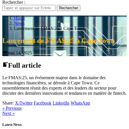
Rechercher :
Rechercher
Home
News
Lancement de FMAS:25 à Cape Town
Lancement de FMAS:25 à Cape Town
mai 14, 2025
Full article
Le FMAS:25, un événement majeur dans le domaine des
technologies financières, se déroule à Cape Town. Ce
rassemblement réunit des experts et des leaders du secteur pour
discuter des dernières innovations et tendances en matière de fintech.
Share:
X/Twitter
Facebook
LinkedIn
WhatsApp
« Previous
Next »
Latest News