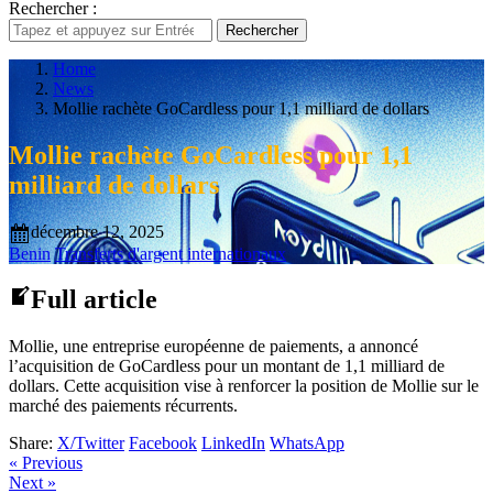
Rechercher :
Rechercher
Home
News
Mollie rachète GoCardless pour 1,1 milliard de dollars
Mollie rachète GoCardless pour 1,1
milliard de dollars
décembre 12, 2025
Benin
Transferts d'argent internationaux
Full article
Mollie, une entreprise européenne de paiements, a annoncé
l’acquisition de GoCardless pour un montant de 1,1 milliard de
dollars. Cette acquisition vise à renforcer la position de Mollie sur le
marché des paiements récurrents.
Share:
X/Twitter
Facebook
LinkedIn
WhatsApp
« Previous
Next »