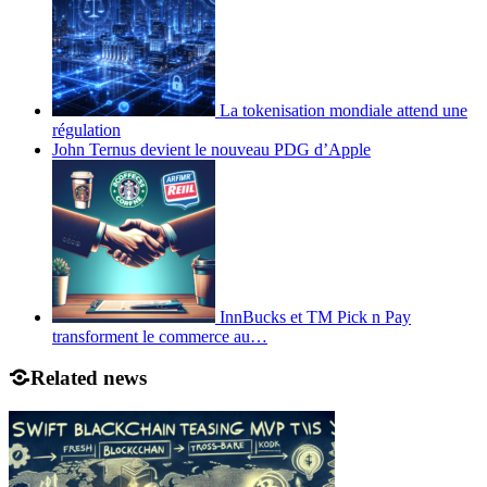
La tokenisation mondiale attend une
régulation
John Ternus devient le nouveau PDG d’Apple
InnBucks et TM Pick n Pay
transforment le commerce au…
Related news