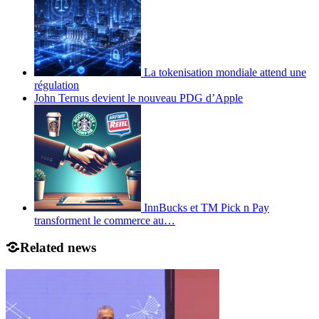
La tokenisation mondiale attend une
régulation
John Ternus devient le nouveau PDG d’Apple
InnBucks et TM Pick n Pay
transforment le commerce au…
Related news