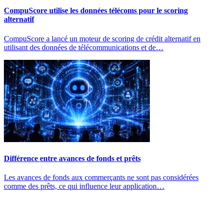
CompuScore utilise les données télécoms pour le scoring
alternatif
CompuScore a lancé un moteur de scoring de crédit alternatif en
utilisant des données de télécommunications et de…
Différence entre avances de fonds et prêts
Les avances de fonds aux commerçants ne sont pas considérées
comme des prêts, ce qui influence leur application…