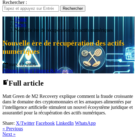
Rechercher :
Rechercher
Home
News
Nouvelle ère de récupération des actifs numériques
Nouvelle ère de récupération des actifs
numériques
mars 12, 2026
Afrique du Sud
Finance & Inclusion
Full article
Matt Green de M2 Recovery explique comment la fraude croissante
dans le domaine des cryptomonnaies et les arnaques alimentées par
l’intelligence artificielle stimulent un nouvel écosystème juridique et
assurantiel pour la récupération des actifs numériques.
Share:
X/Twitter
Facebook
LinkedIn
WhatsApp
« Previous
Next »