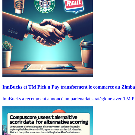
InnBucks et TM Pick n Pay transforment le commerce au Zimb
InnBucks a récemment annoncé un partenariat stratégique avec TM Pic