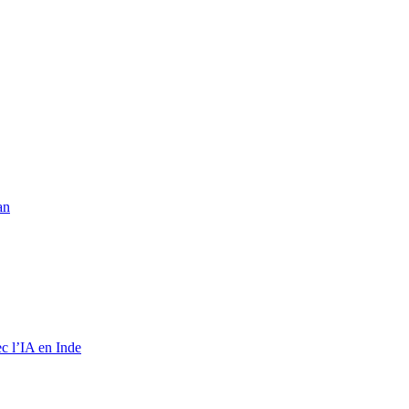
an
c l’IA en Inde