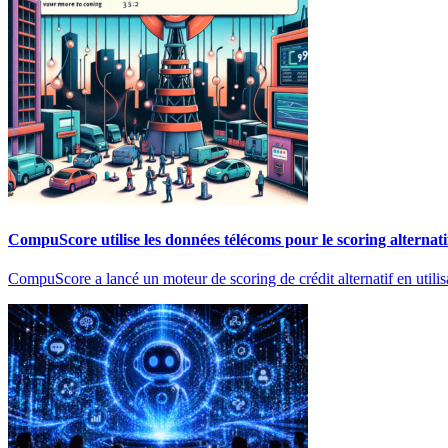
CompuScore utilise les données télécoms pour le scoring alternati
CompuScore a lancé un moteur de scoring de crédit alternatif en util