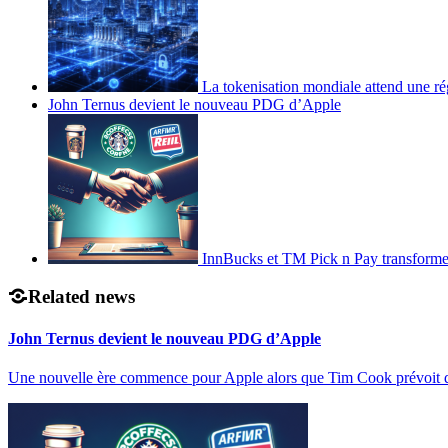
La tokenisation mondiale attend une ré
John Ternus devient le nouveau PDG d’Apple
InnBucks et TM Pick n Pay transform
Related news
John Ternus devient le nouveau PDG d’Apple
Une nouvelle ère commence pour Apple alors que Tim Cook prévoit 