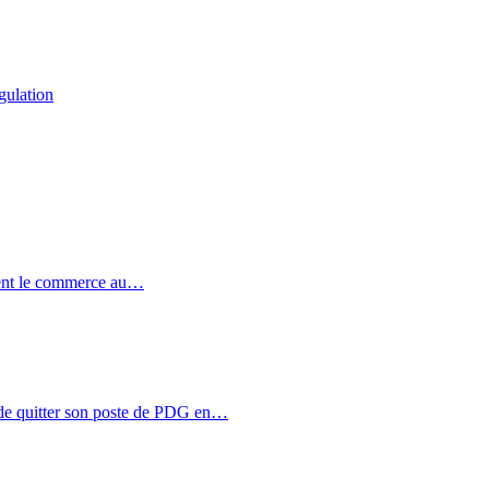
gulation
ent le commerce au…
de quitter son poste de PDG en…