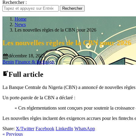
Rechercher :
Rechercher
Home
News
Les nouvelles règles de la CBN pour 2026
Les nouvelles règles de la CBN pour 2026
décembre 18, 2025
Benin
Finance & Inclusion
Full article
La Banque Centrale du Nigeria (CBN) a annoncé de nouvelles règles pou
Un porte-parole de la CBN a déclaré :
« Ces réglementations sont conçues pour soutenir la croissance du
Les nouvelles règles incluent des exigences accrues pour les fintechs e
Share:
X/Twitter
Facebook
LinkedIn
WhatsApp
« Previous