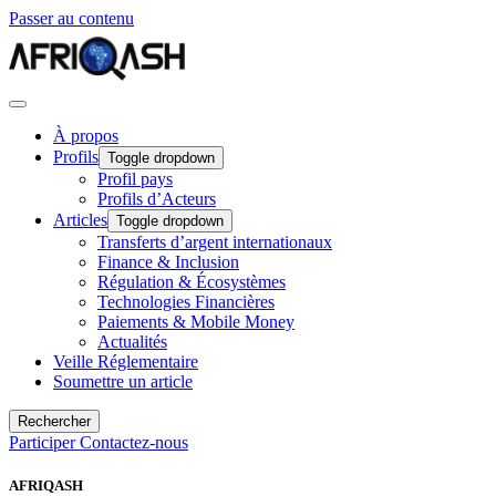
Passer au contenu
À propos
Profils
Toggle dropdown
Profil pays
Profils d’Acteurs
Articles
Toggle dropdown
Transferts d’argent internationaux
Finance & Inclusion
Régulation & Écosystèmes
Technologies Financières
Paiements & Mobile Money
Actualités
Veille Réglementaire
Soumettre un article
Rechercher
Participer
Contactez-nous
AFRIQASH