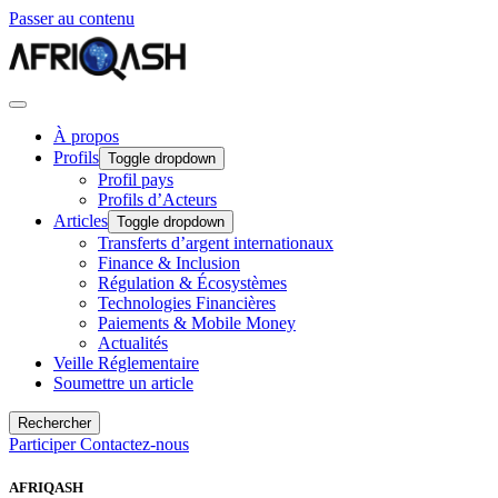
Passer au contenu
À propos
Profils
Toggle dropdown
Profil pays
Profils d’Acteurs
Articles
Toggle dropdown
Transferts d’argent internationaux
Finance & Inclusion
Régulation & Écosystèmes
Technologies Financières
Paiements & Mobile Money
Actualités
Veille Réglementaire
Soumettre un article
Rechercher
Participer
Contactez-nous
AFRIQASH