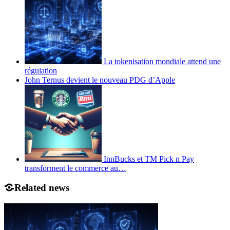
La tokenisation mondiale attend une
régulation
John Ternus devient le nouveau PDG d’Apple
InnBucks et TM Pick n Pay
transforment le commerce au…
Related news