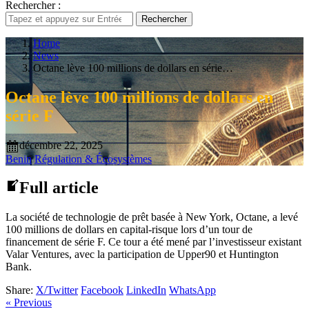
Rechercher :
Rechercher
Home
News
Octane lève 100 millions de dollars en série…
Octane lève 100 millions de dollars en
série F
décembre 22, 2025
Benin
Régulation & Écosystèmes
Full article
La société de technologie de prêt basée à New York, Octane, a levé
100 millions de dollars en capital-risque lors d’un tour de
financement de série F. Ce tour a été mené par l’investisseur existant
Valar Ventures, avec la participation de Upper90 et Huntington
Bank.
Share:
X/Twitter
Facebook
LinkedIn
WhatsApp
« Previous