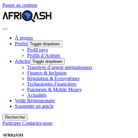
Passer au contenu
À propos
Profils
Toggle dropdown
Profil pays
Profils d’Acteurs
Articles
Toggle dropdown
Transferts d’argent internationaux
Finance & Inclusion
Régulation & Écosystèmes
Technologies Financières
Paiements & Mobile Money
Actualités
Veille Réglementaire
Soumettre un article
Rechercher
Participer
Contactez-nous
AFRIQASH