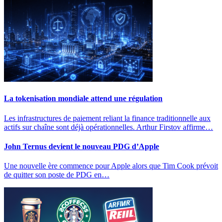
La tokenisation mondiale attend une régulation
Les infrastructures de paiement reliant la finance traditionnelle aux
actifs sur chaîne sont déjà opérationnelles. Arthur Firstov affirme…
John Ternus devient le nouveau PDG d’Apple
Une nouvelle ère commence pour Apple alors que Tim Cook prévoit
de quitter son poste de PDG en…