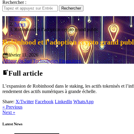
Rechercher :
Rechercher
Home
News
Robinhood et l’adoption crypto grand public
Robinhood et l’adoption crypto grand publ
février 11, 2026
Afrique du Sud
Technologies Financières
Full article
L’expansion de Robinhood dans le staking, les actifs tokenisés et l’inf
rendement des actifs numériques à grande échelle.
Share:
X/Twitter
Facebook
LinkedIn
WhatsApp
« Previous
Next »
Latest News