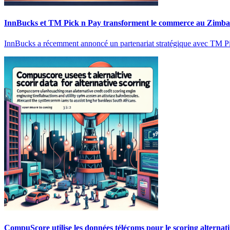
InnBucks et TM Pick n Pay transforment le commerce au Zimb
InnBucks a récemment annoncé un partenariat stratégique avec TM Pic
CompuScore utilise les données télécoms pour le scoring alternati