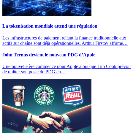
La tokenisation mondiale attend une régulation
Les infrastructures de paiement reliant la finance traditionnelle aux
actifs sur chaîne sont déjà opérationnelles. Arthur Firstov affirme…
John Ternus devient le nouveau PDG d’Apple
Une nouvelle ère commence pour Apple alors que Tim Cook prévoit
de quitter son poste de PDG en…