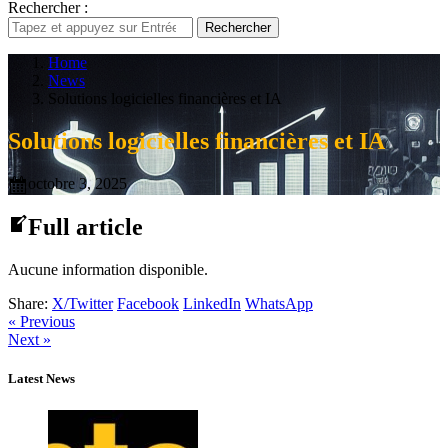
Rechercher :
Rechercher
Home
News
Solutions logicielles financières et IA
Solutions logicielles financières et IA
octobre 3, 2025
Full article
Aucune information disponible.
Share:
X/Twitter
Facebook
LinkedIn
WhatsApp
« Previous
Next »
Latest News