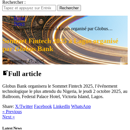
Rechercher :
Rechercher
Home
News
Sommet Fintech 2025 à Lagos organisé par Globus…
Sommet Fintech 2025 à Lagos organisé
par Globus Bank
septembre 27, 2025
Full article
Globus Bank organisera le Sommet Fintech 2025, l’événement
technologique le plus attendu du Nigeria, le jeudi 2 octobre 2025, au
Ballroom, Federal Palace Hotel, Victoria Island, Lagos.
Share:
X/Twitter
Facebook
LinkedIn
WhatsApp
« Previous
Next »
Latest News