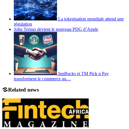
La tokenisation mondiale attend une
régulation
John Ternus devient le nouveau PDG d’Apple
InnBucks et TM Pick n Pay
transforment le commerce au…
Related news