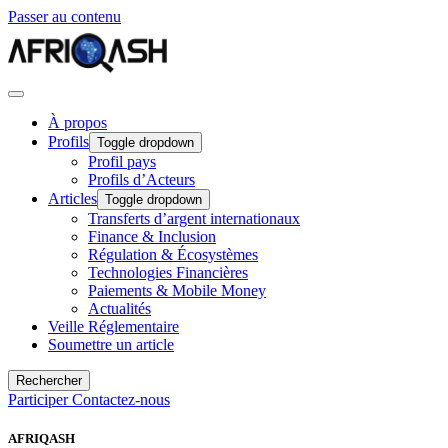
Passer au contenu
À propos
Profils
Toggle dropdown
Profil pays
Profils d’Acteurs
Articles
Toggle dropdown
Transferts d’argent internationaux
Finance & Inclusion
Régulation & Écosystèmes
Technologies Financières
Paiements & Mobile Money
Actualités
Veille Réglementaire
Soumettre un article
Rechercher
Participer
Contactez-nous
AFRIQASH