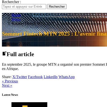
Rechercher :
Rechercher
Home
News
Sommet Fintech MTN 2025 : L’avenir financier numérique…
Sommet Fintech MTN 2025 : L’avenir fina
octobre 2, 2025
Full article
En septembre 2025, le groupe MTN a organisé son premier Sommet Fint
en Afrique.
Share:
X/Twitter
Facebook
LinkedIn
WhatsApp
« Previous
Next »
Latest News