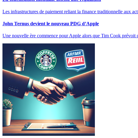
Les infrastructures de paiement reliant la finance traditionnelle aux ac
John Ternus devient le nouveau PDG d’Apple
Une nouvelle ère commence pour Apple alors que Tim Cook prévoit 