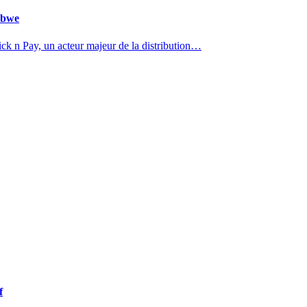
abwe
k n Pay, un acteur majeur de la distribution…
f