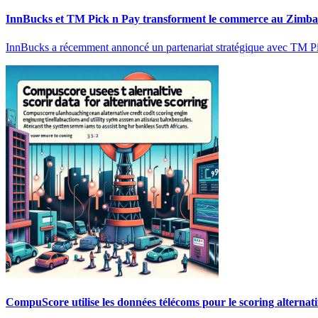
InnBucks et TM Pick n Pay transforment le commerce au Zimb
InnBucks a récemment annoncé un partenariat stratégique avec TM Pic
CompuScore utilise les données télécoms pour le scoring alternati