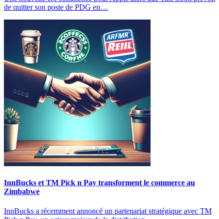
de quitter son poste de PDG en…
InnBucks et TM Pick n Pay transforment le commerce au
Zimbabwe
InnBucks a récemment annoncé un partenariat stratégique avec TM