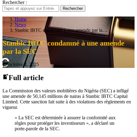
Rechercher :
Rechercher
Home
News
Stanbic IBTC condamné à une amende par la…
Stanbic IBTC condamné à une amende
par la SEC
octobre 4, 2025
Full article
La Commission des valeurs mobilières du Nigéria (SEC) a infligé
une amende de 50,145 millions de nairas à Stanbic IBTC Capital
Limited. Cette sanction fait suite à des violations des règlements en
vigueur.
« La SEC est déterminée à assurer la conformité aux
règles pour protéger les investisseurs », a déclaré un
porte-parole de la SEC.