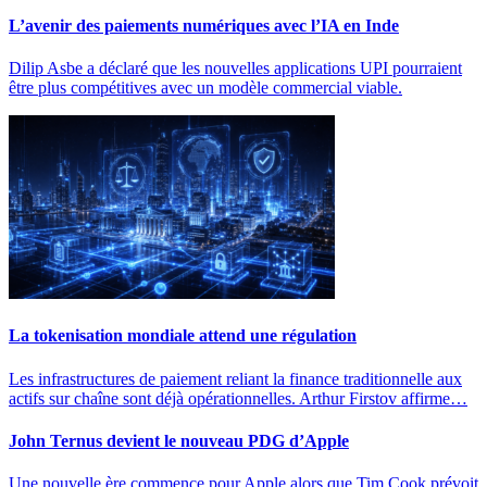
L’avenir des paiements numériques avec l’IA en Inde
Dilip Asbe a déclaré que les nouvelles applications UPI pourraient
être plus compétitives avec un modèle commercial viable.
La tokenisation mondiale attend une régulation
Les infrastructures de paiement reliant la finance traditionnelle aux
actifs sur chaîne sont déjà opérationnelles. Arthur Firstov affirme…
John Ternus devient le nouveau PDG d’Apple
Une nouvelle ère commence pour Apple alors que Tim Cook prévoit