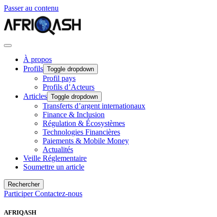
Passer au contenu
À propos
Profils
Toggle dropdown
Profil pays
Profils d’Acteurs
Articles
Toggle dropdown
Transferts d’argent internationaux
Finance & Inclusion
Régulation & Écosystèmes
Technologies Financières
Paiements & Mobile Money
Actualités
Veille Réglementaire
Soumettre un article
Rechercher
Participer
Contactez-nous
AFRIQASH