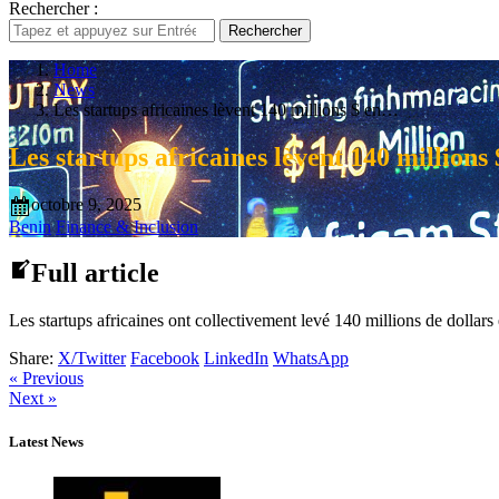
Rechercher :
Rechercher
Home
News
Les startups africaines lèvent 140 millions $ en…
Les startups africaines lèvent 140 million
octobre 9, 2025
Benin
Finance & Inclusion
Full article
Les startups africaines ont collectivement levé 140 millions de dollar
Share:
X/Twitter
Facebook
LinkedIn
WhatsApp
« Previous
Next »
Latest News