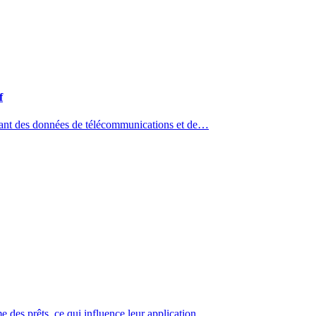
f
isant des données de télécommunications et de…
des prêts, ce qui influence leur application…