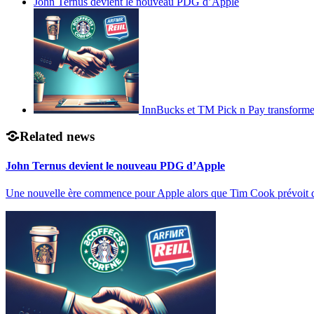
John Ternus devient le nouveau PDG d’Apple
InnBucks et TM Pick n Pay transform
Related news
John Ternus devient le nouveau PDG d’Apple
Une nouvelle ère commence pour Apple alors que Tim Cook prévoit 