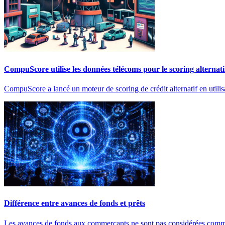
CompuScore utilise les données télécoms pour le scoring alternati
CompuScore a lancé un moteur de scoring de crédit alternatif en util
Différence entre avances de fonds et prêts
Les avances de fonds aux commerçants ne sont pas considérées comme 