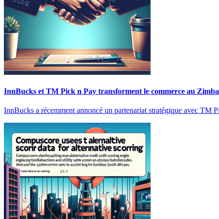
InnBucks et TM Pick n Pay transforment le commerce au Zimb
InnBucks a récemment annoncé un partenariat stratégique avec TM Pic