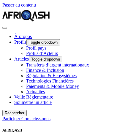
Passer au contenu
À propos
Profils
Toggle dropdown
Profil pays
Profils d’Acteurs
Articles
Toggle dropdown
Transferts d’argent internationaux
Finance & Inclusion
Régulation & Écosystèmes
Technologies Financières
Paiements & Mobile Money
Actualités
Veille Réglementaire
Soumettre un article
Rechercher
Participer
Contactez-nous
AFRIQASH