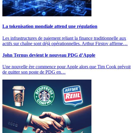
La tokenisation mondiale attend une régulation
Les infrastructures de paiement reliant la finance traditionnelle aux
actifs sur chaîne sont déjà opérationnelles. Arthur Firstov affirme…
John Ternus devient le nouveau PDG d’Apple
Une nouvelle ère commence pour Apple alors que Tim Cook prévoit
de quitter son poste de PDG en…