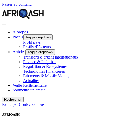
Passer au contenu
À propos
Profils
Toggle dropdown
Profil pays
Profils d’Acteurs
Articles
Toggle dropdown
Transferts d’argent internationaux
Finance & Inclusion
Régulation & Écosystèmes
Technologies Financières
Paiements & Mobile Money
Actualités
Veille Réglementaire
Soumettre un article
Rechercher
Participer
Contactez-nous
AFRIQASH