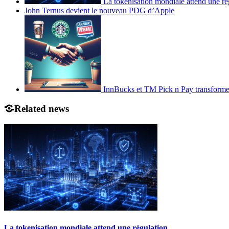
La tokenisation mondiale attend une ré
John Ternus devient le nouveau PDG d’Apple
InnBucks et TM Pick n Pay transform
Related news
La tokenisation mondiale attend une régulation