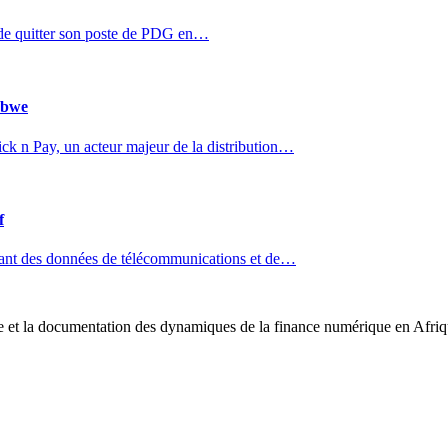
de quitter son poste de PDG en…
abwe
k n Pay, un acteur majeur de la distribution…
f
isant des données de télécommunications et de…
e et la documentation des dynamiques de la finance numérique en Afri