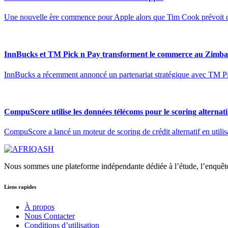
Une nouvelle ère commence pour Apple alors que Tim Cook prévoit 
InnBucks et TM Pick n Pay transforment le commerce au Zimb
InnBucks a récemment annoncé un partenariat stratégique avec TM Pic
CompuScore utilise les données télécoms pour le scoring alternati
CompuScore a lancé un moteur de scoring de crédit alternatif en util
Nous sommes une plateforme indépendante dédiée à l’étude, l’enquêt
Liens rapides
À propos
Nous Contacter
Conditions d’utilisation