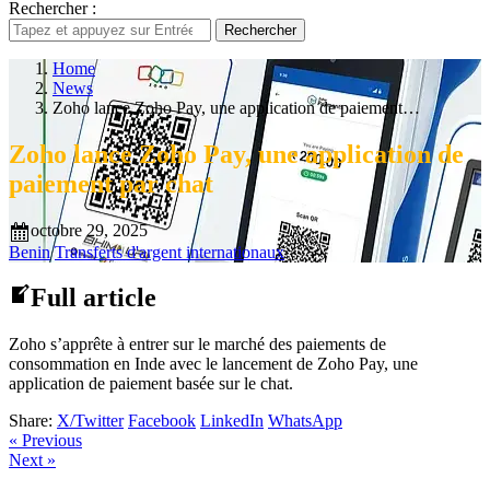
Rechercher :
Rechercher
Home
News
Zoho lance Zoho Pay, une application de paiement…
Zoho lance Zoho Pay, une application de
paiement par chat
octobre 29, 2025
Benin
Transferts d'argent internationaux
Full article
Zoho s’apprête à entrer sur le marché des paiements de
consommation en Inde avec le lancement de Zoho Pay, une
application de paiement basée sur le chat.
Share:
X/Twitter
Facebook
LinkedIn
WhatsApp
« Previous
Next »