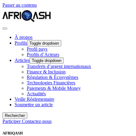
Passer au contenu
À propos
Profils
Toggle dropdown
Profil pays
Profils d’Acteurs
Articles
Toggle dropdown
Transferts d’argent internationaux
Finance & Inclusion
Régulation & Écosystèmes
Technologies Financières
Paiements & Mobile Money
Actualités
Veille Réglementaire
Soumettre un article
Rechercher
Participer
Contactez-nous
AFRIQASH