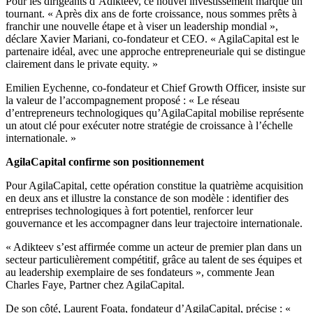
Pour les dirigeants d’Adikteev, ce nouvel investissement marque un
tournant. « Après dix ans de forte croissance, nous sommes prêts à
franchir une nouvelle étape et à viser un leadership mondial »,
déclare Xavier Mariani, co-fondateur et CEO. « AgilaCapital est le
partenaire idéal, avec une approche entrepreneuriale qui se distingue
clairement dans le private equity. »
Emilien Eychenne, co-fondateur et Chief Growth Officer, insiste sur
la valeur de l’accompagnement proposé : « Le réseau
d’entrepreneurs technologiques qu’AgilaCapital mobilise représente
un atout clé pour exécuter notre stratégie de croissance à l’échelle
internationale. »
AgilaCapital confirme son positionnement
Pour AgilaCapital, cette opération constitue la quatrième acquisition
en deux ans et illustre la constance de son modèle : identifier des
entreprises technologiques à fort potentiel, renforcer leur
gouvernance et les accompagner dans leur trajectoire internationale.
« Adikteev s’est affirmée comme un acteur de premier plan dans un
secteur particulièrement compétitif, grâce au talent de ses équipes et
au leadership exemplaire de ses fondateurs », commente Jean
Charles Faye, Partner chez AgilaCapital.
De son côté, Laurent Foata, fondateur d’AgilaCapital, précise : «