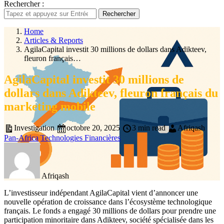
Rechercher :
Rechercher
Home
Articles & Reports
AgilaCapital investit 30 millions de dollars dans Adikteev,
fleuron français…
AgilaCapital investit 30 millions de
dollars dans Adikteev, fleuron français du
marketing mobile
Investigation
octobre 20, 2025
3 min read
Afriqash
Pan-Africa
Technologies Financières
Afriqash
L’investisseur indépendant AgilaCapital vient d’annoncer une
nouvelle opération de croissance dans l’écosystème technologique
français. Le fonds a engagé 30 millions de dollars pour prendre une
participation minoritaire dans Adikteev, société spécialisée dans les