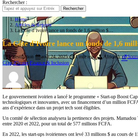
Rechercher :
Rechercher
Home
Articles & Reports
La Côte d’Ivoire lance un fonds de 1,6 million $…
La Côte d’Ivoire lance un fonds de 1,6 mill
Investigation
août 24, 2025
1 min read
Afriqash
Sour
Côte d’Ivoire
Finance & Inclusion
Afriqash
Le gouvernement ivoirien a lancé le programme « Start-up Boost Capita
technologiques et innovantes, avec un financement d’un million FCFA p
ans d’expérience dans un projet tech sont éligibles.
Un comité de sélection analysera la pertinence des projets. Mamadou T
entre 2020 et 2022, pour un total de 577 millions FCFA.
En 2022, les start-ups ivoiriennes ont levé 33 millions $ au cours de 