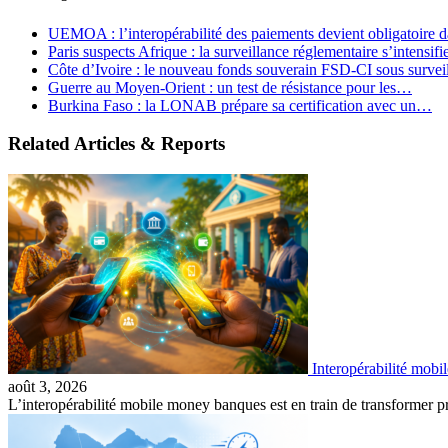
UEMOA : l’interopérabilité des paiements devient obligatoire
Paris suspects Afrique : la surveillance réglementaire s’intensif
Côte d’Ivoire : le nouveau fonds souverain FSD-CI sous surve
Guerre au Moyen-Orient : un test de résistance pour les…
Burkina Faso : la LONAB prépare sa certification avec un…
Related Articles & Reports
Interopérabilité mobil
août 3, 2026
L’interopérabilité mobile money banques est en train de transformer