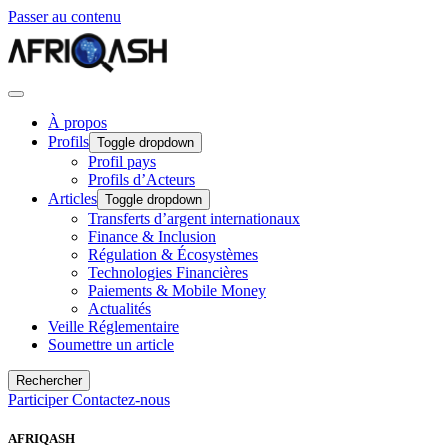
Passer au contenu
À propos
Profils
Toggle dropdown
Profil pays
Profils d’Acteurs
Articles
Toggle dropdown
Transferts d’argent internationaux
Finance & Inclusion
Régulation & Écosystèmes
Technologies Financières
Paiements & Mobile Money
Actualités
Veille Réglementaire
Soumettre un article
Rechercher
Participer
Contactez-nous
AFRIQASH