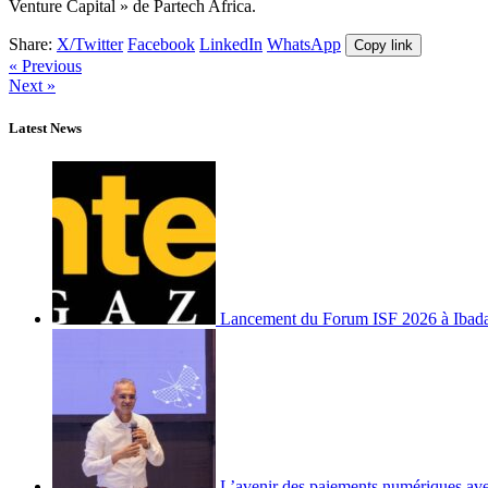
Venture Capital » de Partech Africa.
Share:
X/Twitter
Facebook
LinkedIn
WhatsApp
Copy link
« Previous
Next »
Latest News
Lancement du Forum ISF 2026 à Ibad
L’avenir des paiements numériques ave