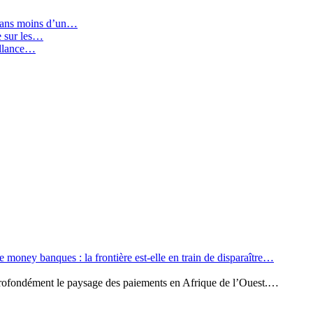
 dans moins d’un…
ie sur les…
illance…
e money banques : la frontière est-elle en train de disparaître…
 profondément le paysage des paiements en Afrique de l’Ouest.…