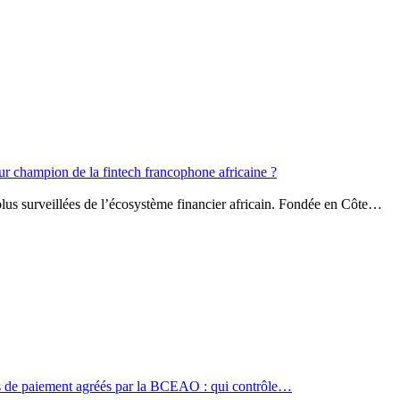
tur champion de la fintech francophone africaine ?
lus surveillées de l’écosystème financier africain. Fondée en Côte…
s de paiement agréés par la BCEAO : qui contrôle…