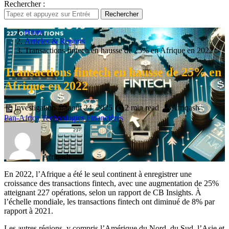
Rechercher :
Rechercher
Home
Articles & Reports
Transactions fintech en hausse de 25% en Afrique en 2022
Transactions fintech en hausse de 25% en
Afrique en 2022
Investigation
août 24, 2025
2 min read
Afriqash
Pan-Africa
Technologies Financières
Afriqash
En 2022, l’Afrique a été le seul continent à enregistrer une
croissance des transactions fintech, avec une augmentation de 25%
atteignant 227 opérations, selon un rapport de CB Insights. À
l’échelle mondiale, les transactions fintech ont diminué de 8% par
rapport à 2021.
Les autres régions, y compris l’Amérique du Nord, du Sud, l’Asie et