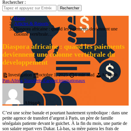
Rechercher :
Rechercher
Home
Articles & Reports
Diaspora africaine : quand les paiements deviennent une
colonne vertébrale…
Diaspora africaine : quand les paiements
deviennent une colonne vertébrale du
développement
Investigation
octobre 1, 2025
6 min read
Afriqash
Pan-Africa
Transferts d'argent internationaux
Afriqash
C’est une scène banale et pourtant hautement symbolique : dans une
petite agence de transfert d’argent à Paris, un père de famille
sénégalais patiente devant le guichet. À la fin du mois, une partie de
son salaire repart vers Dakar. Là-bas, sa mère paiera les frais de