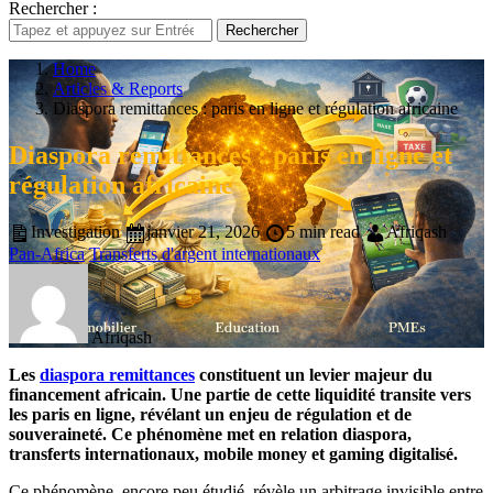
Rechercher :
Rechercher
Home
Articles & Reports
Diaspora remittances : paris en ligne et régulation africaine
Diaspora remittances : paris en ligne et
régulation africaine
Investigation
janvier 21, 2026
5 min read
Afriqash
Pan-Africa
Transferts d'argent internationaux
Afriqash
Les
diaspora remittances
constituent un levier majeur du
financement africain. Une partie de cette liquidité transite vers
les paris en ligne, révélant un enjeu de régulation et de
souveraineté. Ce phénomène met en relation diaspora,
transferts internationaux, mobile money et gaming digitalisé.
Ce phénomène, encore peu étudié, révèle un arbitrage invisible entre