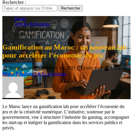
Rechercher :
Rechercher
Home
Articles & Reports
Gamification au Maroc : un nouveau lab pour accélérer
l’économie…
Gamification au Maroc : un nouveau lab
pour accélérer l’économie du jeu
Investigation
décembre 18, 2025
3 min read
Afriqash
Maroc
Régulation & Écosystèmes
Afriqash
Le Maroc lance un gamification lab pour accélérer l’économie du
jeu et de la créativité numérique. L’initiative, soutenue par le
gouvernement, vise à structurer l’industrie du gaming, accompagner
les start-up et intégrer la gamification dans les services publics et
privés.