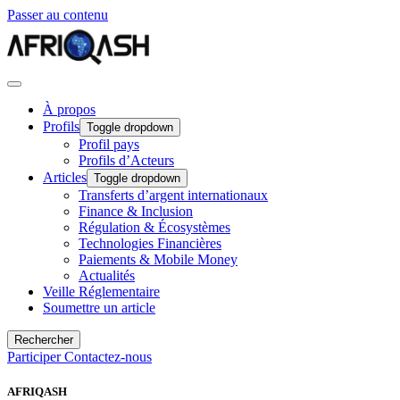
Passer au contenu
À propos
Profils
Toggle dropdown
Profil pays
Profils d’Acteurs
Articles
Toggle dropdown
Transferts d’argent internationaux
Finance & Inclusion
Régulation & Écosystèmes
Technologies Financières
Paiements & Mobile Money
Actualités
Veille Réglementaire
Soumettre un article
Rechercher
Participer
Contactez-nous
AFRIQASH