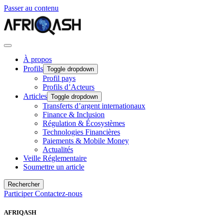
Passer au contenu
À propos
Profils
Toggle dropdown
Profil pays
Profils d’Acteurs
Articles
Toggle dropdown
Transferts d’argent internationaux
Finance & Inclusion
Régulation & Écosystèmes
Technologies Financières
Paiements & Mobile Money
Actualités
Veille Réglementaire
Soumettre un article
Rechercher
Participer
Contactez-nous
AFRIQASH