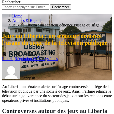
Rechercher :
Rechercher
Home
Articles & Reports
Jeux au Liberia : un sénateur dénonce l’usage du siège…
Jeux au Liberia : un sénateur dénonce
l’usage du siège de la télévision publique
Investigation
décembre 17, 2025
3 min read
Afriqash
Liberia
Régulation & Écosystèmes
Afriqash
Au Liberia, un sénateur alerte sur l’usage controversé du siège de la
télévision publique par une société de jeux. Ainsi, l’affaire relance le
débat sur la gouvernance du secteur des jeux et sur les relations entre
opérateurs privés et institutions publiques.
Controverses autour des jeux au Liberia