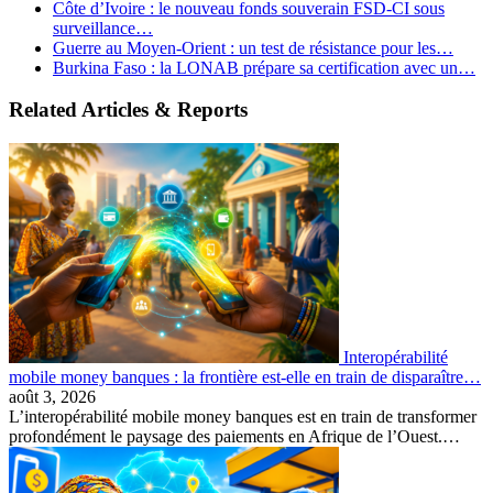
Côte d’Ivoire : le nouveau fonds souverain FSD-CI sous
surveillance…
Guerre au Moyen-Orient : un test de résistance pour les…
Burkina Faso : la LONAB prépare sa certification avec un…
Related Articles & Reports
Interopérabilité
mobile money banques : la frontière est-elle en train de disparaître…
août 3, 2026
L’interopérabilité mobile money banques est en train de transformer
profondément le paysage des paiements en Afrique de l’Ouest.…