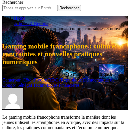
Rechercher :
Rechercher
Home
Articles & Reports
Gaming mobile francophone : culture, contraintes et nouvelles
pratiques numériques
Gaming mobile francophone : culture,
contraintes et nouvelles pratiques
numériques
Investigation
mai 10, 2026
5 min read
Afriqash
Cameroun
Côte d’Ivoire
RDC (République Démocratique du
Congo)
Sénégal
Technologies Financières
Afriqash
Le gaming mobile francophone transforme la manière dont les
jeunes utilisent les smartphones en Afrique, avec des impacts sur la
culture, les pratiques communautaires et l’économie numérique.