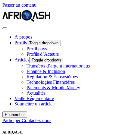
Passer au contenu
À propos
Profils
Toggle dropdown
Profil pays
Profils d’Acteurs
Articles
Toggle dropdown
Transferts d’argent internationaux
Finance & Inclusion
Régulation & Écosystèmes
Technologies Financières
Paiements & Mobile Money
Actualités
Veille Réglementaire
Soumettre un article
Rechercher
Participer
Contactez-nous
AFRIQASH