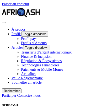
Passer au contenu
À propos
Profils
Toggle dropdown
Profil pays
Profils d’Acteurs
Articles
Toggle dropdown
Transferts d’argent internationaux
Finance & Inclusion
Régulation & Écosystèmes
Technologies Financières
Paiements & Mobile Money
Actualités
Veille Réglementaire
Soumettre un article
Rechercher
Participer
Contactez-nous
AFRIQASH