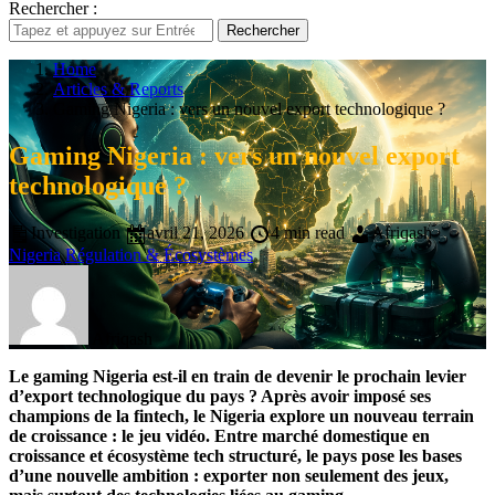
Rechercher :
Rechercher
Home
Articles & Reports
Gaming Nigeria : vers un nouvel export technologique ?
Gaming Nigeria : vers un nouvel export
technologique ?
Investigation
avril 21, 2026
4 min read
Afriqash
Nigeria
Régulation & Écosystèmes
Afriqash
Le gaming Nigeria est-il en train de devenir le prochain levier
d’export technologique du pays ? Après avoir imposé ses
champions de la fintech, le Nigeria explore un nouveau terrain
de croissance : le jeu vidéo. Entre marché domestique en
croissance et écosystème tech structuré, le pays pose les bases
d’une nouvelle ambition : exporter non seulement des jeux,