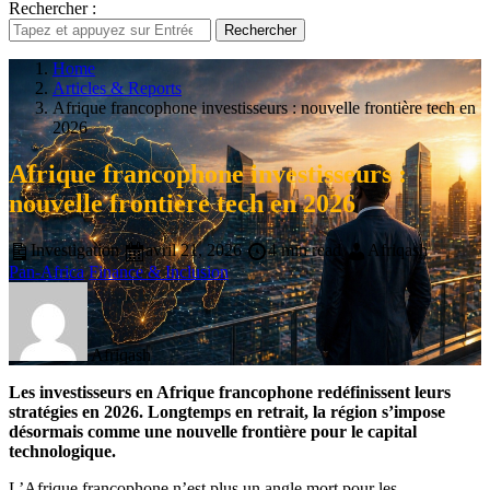
Rechercher :
Rechercher
Home
Articles & Reports
Afrique francophone investisseurs : nouvelle frontière tech en
2026
Afrique francophone investisseurs :
nouvelle frontière tech en 2026
Investigation
avril 21, 2026
4 min read
Afriqash
Pan-Africa
Finance & Inclusion
Afriqash
Les investisseurs en Afrique francophone redéfinissent leurs
stratégies en 2026. Longtemps en retrait, la région s’impose
désormais comme une nouvelle frontière pour le capital
technologique.
L’Afrique francophone n’est plus un angle mort pour les