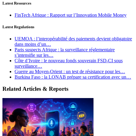
Latest Resources
FinTech Afrique : Rapport sur l’Innovation Mobile Money
Latest Regulations
UEMOA : l’interopérabilité des paiements devient obligatoire
dans moins d’un…
Paris suspects Afrique : la surveillance réglementaire
s’intensifie sur les…
Côte d’Ivoire : le nouveau fonds souverain FSD-CI sous
surveillance…
Guerre au Moyen-Orient : un test de résistance pour les…
Burkina Faso : la LONAB prépare sa certification avec un…
Related Articles & Reports