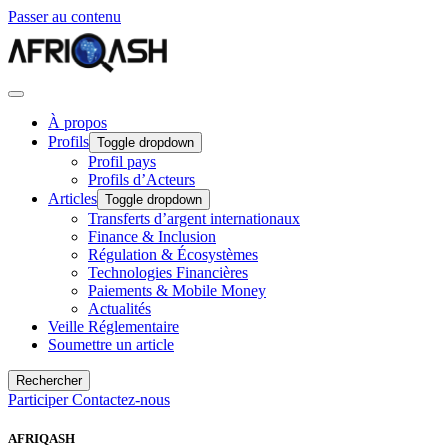
Passer au contenu
À propos
Profils
Toggle dropdown
Profil pays
Profils d’Acteurs
Articles
Toggle dropdown
Transferts d’argent internationaux
Finance & Inclusion
Régulation & Écosystèmes
Technologies Financières
Paiements & Mobile Money
Actualités
Veille Réglementaire
Soumettre un article
Rechercher
Participer
Contactez-nous
AFRIQASH