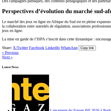
Des campagnes publiques, des contenus pédagogiques et des partenaria
Perspectives d’évolution du marché sud-af
Le marché des jeux en ligne en Afrique du Sud est en pleine expansion
la collaboration entre autorités de régulation, associations profession
jeux en ligne.
La mise en garde de l’ISPA s’inscrit dans cette dynamique : encourager
Share:
X/Twitter
Facebook
LinkedIn
WhatsApp
Copy link
« Previous
Next »
Latest News
Lancement du Forum ISF 2026 à Ibad