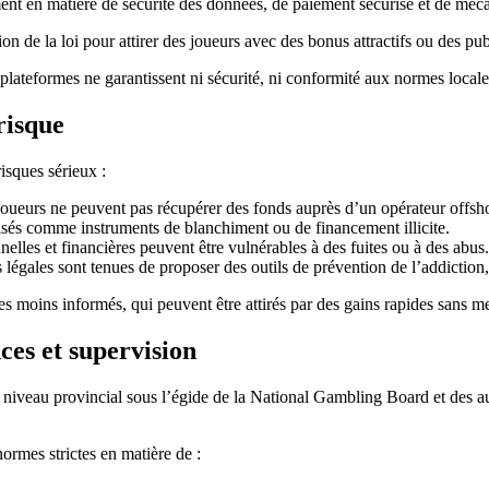
mment en matière de sécurité des données, de paiement sécurisé et de mé
n de la loi pour attirer des joueurs avec des bonus attractifs ou des pub
lateformes ne garantissent ni sécurité, ni conformité aux normes locales,
risque
risques sérieux :
joueurs ne peuvent pas récupérer des fonds auprès d’un opérateur offsh
lisés comme instruments de blanchiment ou de financement illicite.
elles et financières peuvent être vulnérables à des fuites ou à des abus.
légales sont tenues de proposer des outils de prévention de l’addiction, 
les moins informés, qui peuvent être attirés par des gains rapides sans m
ces et supervision
au niveau provincial sous l’égide de la National Gambling Board et des
normes strictes en matière de :