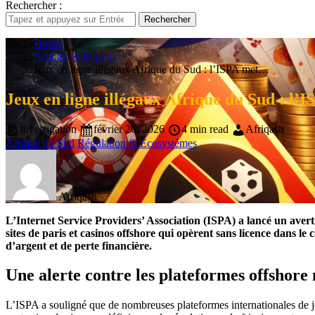
Rechercher :
Rechercher
Home
Articles & Reports
Jeux en ligne illégaux Afrique du Sud : l’ISPA met…
Jeux en ligne illégaux Afrique du Sud : l’I
Investigation
février 26, 2026
4 min read
Afriqash
Afrique du Sud
Régulation & Écosystèmes
Afriqash
L’Internet Service Providers’ Association (ISPA) a lancé un averti
sites de paris et casinos offshore qui opèrent sans licence dans 
d’argent et de perte financière.
Une alerte contre les plateformes offshore 
L’ISPA a souligné que de nombreuses plateformes internationales de je