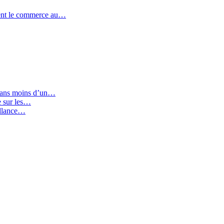
ent le commerce au…
 dans moins d’un…
ie sur les…
illance…