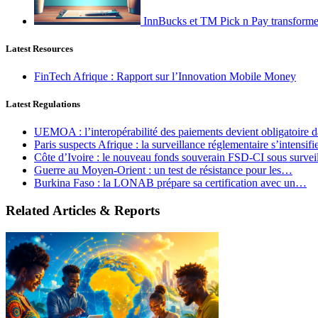
InnBucks et TM Pick n Pay transform
Latest Resources
FinTech Afrique : Rapport sur l’Innovation Mobile Money
Latest Regulations
UEMOA : l’interopérabilité des paiements devient obligatoire
Paris suspects Afrique : la surveillance réglementaire s’intensif
Côte d’Ivoire : le nouveau fonds souverain FSD-CI sous surve
Guerre au Moyen-Orient : un test de résistance pour les…
Burkina Faso : la LONAB prépare sa certification avec un…
Related Articles & Reports