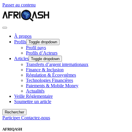
Passer au contenu
À propos
Profils
Toggle dropdown
Profil pays
Profils d’Acteurs
Articles
Toggle dropdown
Transferts d’argent internationaux
Finance & Inclusion
Régulation & Écosystèmes
Technologies Financières
Paiements & Mobile Money
Actualités
Veille Réglementaire
Soumettre un article
Rechercher
Participer
Contactez-nous
AFRIQASH