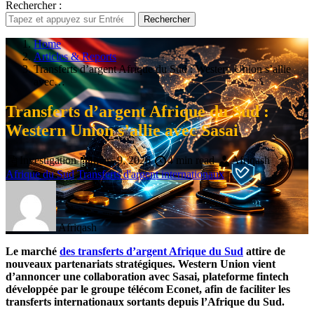
Rechercher :
Rechercher
Home
Articles & Reports
Transferts d’argent Afrique du Sud : Western Union s’allie
avec…
Transferts d’argent Afrique du Sud :
Western Union s’allie avec Sasai
Investigation
mars 9, 2026
4 min read
Afriqash
Afrique du Sud
Transferts d'argent internationaux
Afriqash
Le marché
des transferts d’argent Afrique du Sud
attire de
nouveaux partenariats stratégiques. Western Union vient
d’annoncer une collaboration avec Sasai, plateforme fintech
développée par le groupe télécom Econet, afin de faciliter les
transferts internationaux sortants depuis l’Afrique du Sud.