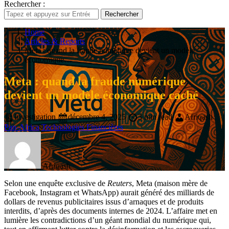
Rechercher :
Rechercher
Home
Articles & Reports
Meta : quand la fraude numérique devient un modèle
économique…
Meta : quand la fraude numérique
devient un modèle économique caché
Investigation
décembre 4, 2025
3 min read
Afriqash
Pan-Africa
Technologies Financières
Afriqash
Selon une enquête exclusive de
Reuters
, Meta (maison mère de
Facebook, Instagram et WhatsApp) aurait généré des milliards de
dollars de revenus publicitaires issus d’arnaques et de produits
interdits, d’après des documents internes de 2024. L’affaire met en
lumière les contradictions d’un géant mondial du numérique qui,