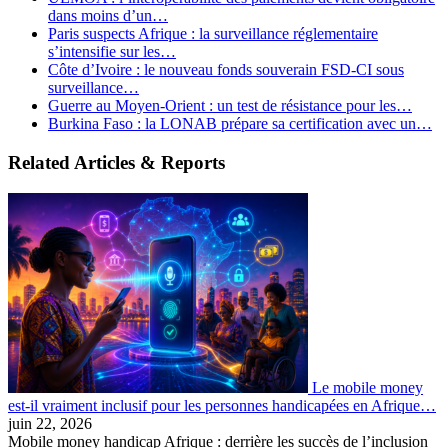
dans moins d’un…
Paris suspects Afrique : la surveillance réglementaire
s’intensifie sur les…
Côte d’Ivoire : le nouveau fonds souverain FSD-CI sous
surveillance…
Guerre au Moyen-Orient : un test de résistance pour les…
Burkina Faso : la LONAB prépare sa certification avec un…
Related Articles & Reports
Le mobile money
est-il vraiment inclusif pour les personnes handicapées en Afrique…
juin 22, 2026
Mobile money handicap Afrique : derrière les succès de l’inclusion