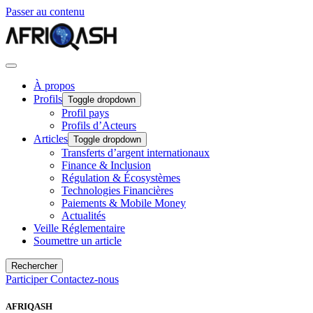
Passer au contenu
À propos
Profils
Toggle dropdown
Profil pays
Profils d’Acteurs
Articles
Toggle dropdown
Transferts d’argent internationaux
Finance & Inclusion
Régulation & Écosystèmes
Technologies Financières
Paiements & Mobile Money
Actualités
Veille Réglementaire
Soumettre un article
Rechercher
Participer
Contactez-nous
AFRIQASH