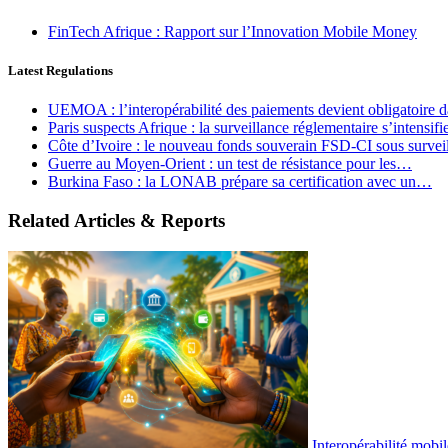
FinTech Afrique : Rapport sur l’Innovation Mobile Money
Latest Regulations
UEMOA : l’interopérabilité des paiements devient obligatoire
Paris suspects Afrique : la surveillance réglementaire s’intensif
Côte d’Ivoire : le nouveau fonds souverain FSD-CI sous surve
Guerre au Moyen-Orient : un test de résistance pour les…
Burkina Faso : la LONAB prépare sa certification avec un…
Related Articles & Reports
Interopérabilité mobil