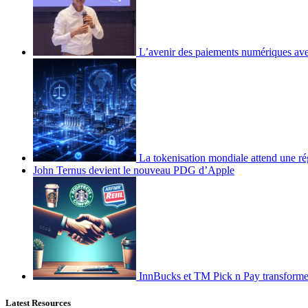
L’avenir des paiements numériques ave
La tokenisation mondiale attend une ré
John Ternus devient le nouveau PDG d’Apple
InnBucks et TM Pick n Pay transform
Latest Resources