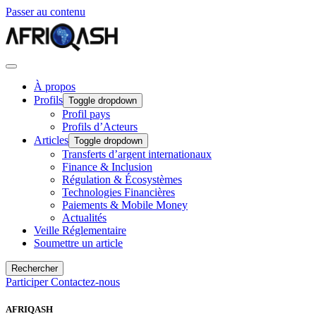
Passer au contenu
À propos
Profils
Toggle dropdown
Profil pays
Profils d’Acteurs
Articles
Toggle dropdown
Transferts d’argent internationaux
Finance & Inclusion
Régulation & Écosystèmes
Technologies Financières
Paiements & Mobile Money
Actualités
Veille Réglementaire
Soumettre un article
Rechercher
Participer
Contactez-nous
AFRIQASH