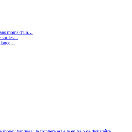
 dans moins d’un…
ie sur les…
illance…
e money banques : la frontière est-elle en train de disparaître…