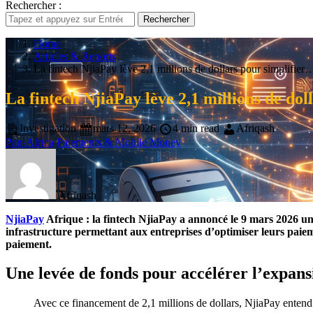
Rechercher :
Rechercher
Home
Articles & Reports
La fintech NjiaPay lève 2,1 millions de dollars pour simplifier
La fintech NjiaPay lève 2,1 millions de dol
Investigation
mars 12, 2026
4 min read
Afriqash
Pan-Africa
Paiements & Mobile Money
Afriqash
NjiaPay
Afrique : la fintech NjiaPay a annoncé le 9 mars 2026 un
infrastructure permettant aux entreprises d’optimiser leurs pa
paiement.
Une levée de fonds pour accélérer l’expans
Avec ce financement de 2,1 millions de dollars, NjiaPay entend 