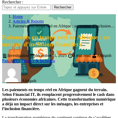
Rechercher :
Rechercher
Home
Articles & Reports
Paiements en temps réel en Afrique : un moteur d’inclusion…
Paiements en temps réel en Afrique : un
moteur d’inclusion financière
Investigation
décembre 11, 2025
3 min read
Afriqash
Pan-Africa
Finance & Inclusion
Afriqash
Les paiements en temps réel en Afrique gagnent du terrain.
Selon Financial IT, ils remplacent progressivement le cash dans
plusieurs économies africaines. Cette transformation numérique
a déjà un impact direct sur les ménages, les entreprises et
l’inclusion financière.
La transformation numérique du continent continue de s’accélérer.