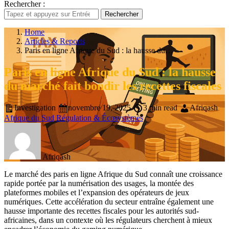
Rechercher :
Rechercher
Home
Articles & Reports
Paris en ligne Afrique du Sud : la hausse du…
Paris en ligne Afrique du Sud : la hausse
du marché fait bondir les recettes fiscales
Investigation
novembre 19, 2025
3 min read
Afriqash
Afrique du Sud
Régulation & Écosystèmes
Afriqash
Le marché des paris en ligne Afrique du Sud connaît une croissance
rapide portée par la numérisation des usages, la montée des
plateformes mobiles et l’expansion des opérateurs de jeux
numériques. Cette accélération du secteur entraîne également une
hausse importante des recettes fiscales pour les autorités sud-
africaines, dans un contexte où les régulateurs cherchent à mieux