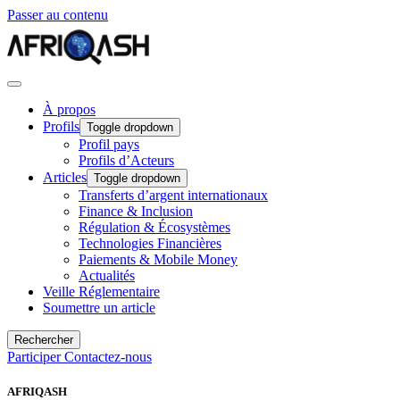
Passer au contenu
À propos
Profils
Toggle dropdown
Profil pays
Profils d’Acteurs
Articles
Toggle dropdown
Transferts d’argent internationaux
Finance & Inclusion
Régulation & Écosystèmes
Technologies Financières
Paiements & Mobile Money
Actualités
Veille Réglementaire
Soumettre un article
Rechercher
Participer
Contactez-nous
AFRIQASH