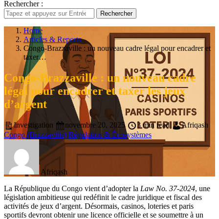
Rechercher :
Rechercher
Home
Articles & Reports
Congo-Brazzaville : un nouveau cadre légal pour encadrer et
taxer…
Congo-Brazzaville : un nouveau cadre
légal pour encadrer et taxer les jeux
d’argent
Investigation
novembre 20, 2025
3 min read
Afriqash
Congo (Brazzaville)
Régulation & Écosystèmes
Afriqash
La République du Congo vient d’adopter la
Law No. 37-2024
, une
législation ambitieuse qui redéfinit le cadre juridique et fiscal des
activités de jeux d’argent. Désormais, casinos, loteries et paris
sportifs devront obtenir une licence officielle et se soumettre à un