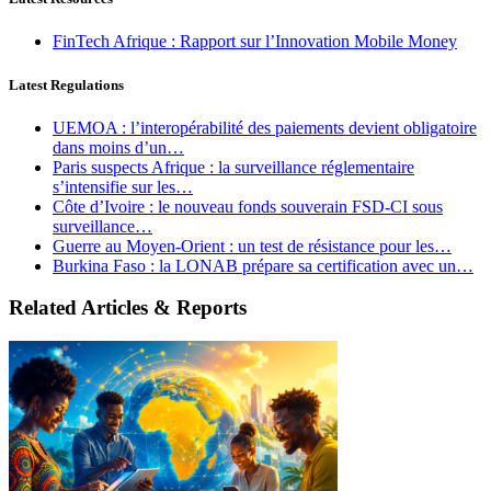
FinTech Afrique : Rapport sur l’Innovation Mobile Money
Latest Regulations
UEMOA : l’interopérabilité des paiements devient obligatoire
dans moins d’un…
Paris suspects Afrique : la surveillance réglementaire
s’intensifie sur les…
Côte d’Ivoire : le nouveau fonds souverain FSD-CI sous
surveillance…
Guerre au Moyen-Orient : un test de résistance pour les…
Burkina Faso : la LONAB prépare sa certification avec un…
Related Articles & Reports