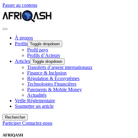
Passer au contenu
À propos
Profils
Toggle dropdown
Profil pays
Profils d’Acteurs
Articles
Toggle dropdown
Transferts d’argent internationaux
Finance & Inclusion
Régulation & Écosystèmes
Technologies Financières
Paiements & Mobile Money
Actualités
Veille Réglementaire
Soumettre un article
Rechercher
Participer
Contactez-nous
AFRIQASH