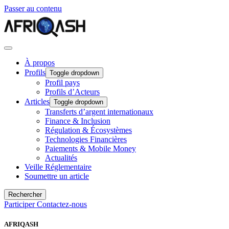
Passer au contenu
À propos
Profils
Toggle dropdown
Profil pays
Profils d’Acteurs
Articles
Toggle dropdown
Transferts d’argent internationaux
Finance & Inclusion
Régulation & Écosystèmes
Technologies Financières
Paiements & Mobile Money
Actualités
Veille Réglementaire
Soumettre un article
Rechercher
Participer
Contactez-nous
AFRIQASH