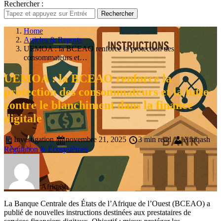
Rechercher :
Rechercher
Home
Articles & Reports
UEMOA : la BCEAO renforce la protection des
consommateurs et…
UEMOA : la BCEAO renforce la
protection des consommateurs et la lutte
contre le blanchiment dans la finance
digitale
Investigation
novembre 21, 2025
3 min read
Afriqash
Régulation & Écosystèmes
Afriqash
La Banque Centrale des États de l’Afrique de l’Ouest (BCEAO) a
publié de nouvelles instructions destinées aux prestataires de