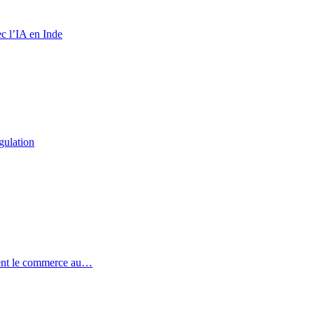
c l’IA en Inde
gulation
ent le commerce au…