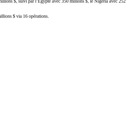
lions $, suivi par l’Égypte avec 350 millions $, le Nigeria avec 252
illions $ via 16 opérations.