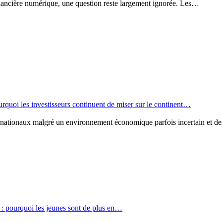
inancière numérique, une question reste largement ignorée. Les…
ourquoi les investisseurs continuent de miser sur le continent…
internationaux malgré un environnement économique parfois incertain et 
 : pourquoi les jeunes sont de plus en…