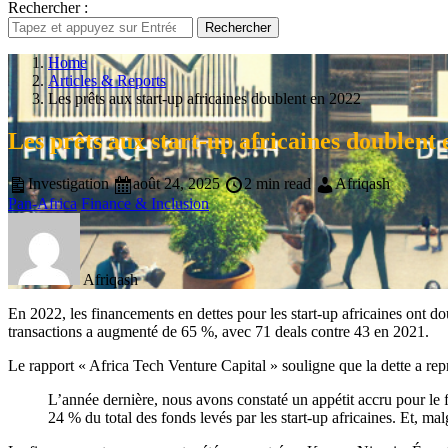
Rechercher :
Rechercher
Home
Articles & Reports
Les prêts aux start-up africaines doublent en 2022
Les prêts aux start-up africaines doublent
Investigation
août 24, 2025
2 min read
Afriqash
Pan-Africa
Finance & Inclusion
Afriqash
En 2022, les financements en dettes pour les start-up africaines ont do
transactions a augmenté de 65 %, avec 71 deals contre 43 en 2021.
Le rapport « Africa Tech Venture Capital » souligne que la dette a rep
L’année dernière, nous avons constaté un appétit accru pour le f
24 % du total des fonds levés par les start-up africaines. Et, mal