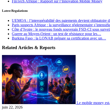
FinTech Afrique : Rapport sur l’Innovation Mobile Money
Latest Regulations
UEMOA : l’interopérabilité des paiements devient obligatoire
Paris suspects Afrique : la surveillance réglementaire s’intensif
Côte d’Ivoire : le nouveau fonds souverain FSD-CI sous surve
Guerre au Moyen-Orient : un test de résistance pour les…
Burkina Faso : la LONAB prépare sa certification avec un…
Related Articles & Reports
Le mobile money est-
juin 22, 2026