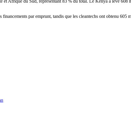
 et Afrique du Sud, représentant 83 % du total. Le Kenya a levé 608 mil
des financements par emprunt, tandis que les cleantechs ont obtenu 605 m
an