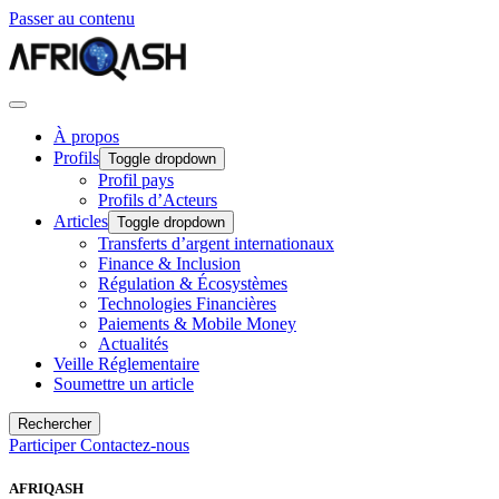
Passer au contenu
À propos
Profils
Toggle dropdown
Profil pays
Profils d’Acteurs
Articles
Toggle dropdown
Transferts d’argent internationaux
Finance & Inclusion
Régulation & Écosystèmes
Technologies Financières
Paiements & Mobile Money
Actualités
Veille Réglementaire
Soumettre un article
Rechercher
Participer
Contactez-nous
AFRIQASH