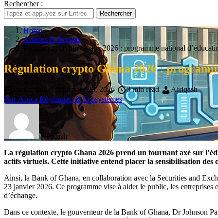
Rechercher :
Rechercher
Home
Articles & Reports
Régulation crypto Ghana 2026 : programme national d’éducati
Régulation crypto Ghana 2026 : programm
Investigation
janvier 29, 2026
3 min read
Afriqash
Pan-Africa
Régulation & Écosystèmes
Afriqash
La régulation crypto Ghana 2026 prend un tournant axé sur l’é
actifs virtuels. Cette initiative entend placer la sensibilisation 
Ainsi, la Bank of Ghana, en collaboration avec la Securities and Exc
23 janvier 2026. Ce programme vise à aider le public, les entreprises 
d’échange.
Dans ce contexte, le gouverneur de la Bank of Ghana, Dr Johnson Pandi