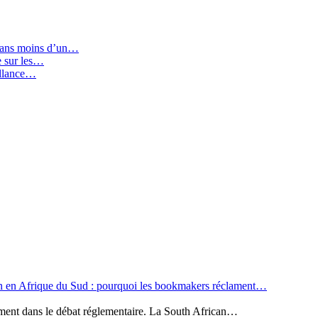
 dans moins d’un…
ie sur les…
illance…
n en Afrique du Sud : pourquoi les bookmakers réclament…
ement dans le débat réglementaire. La South African…