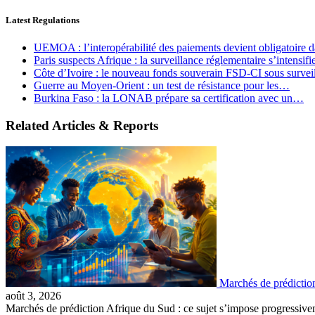
Latest Regulations
UEMOA : l’interopérabilité des paiements devient obligatoire
Paris suspects Afrique : la surveillance réglementaire s’intensif
Côte d’Ivoire : le nouveau fonds souverain FSD-CI sous surve
Guerre au Moyen-Orient : un test de résistance pour les…
Burkina Faso : la LONAB prépare sa certification avec un…
Related Articles & Reports
Marchés de prédictio
août 3, 2026
Marchés de prédiction Afrique du Sud : ce sujet s’impose progressiv