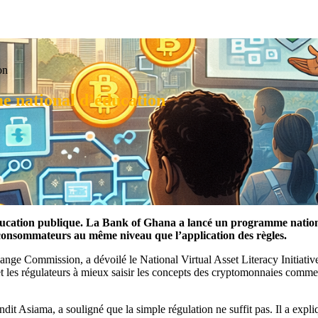
on
e national d’éducation
ducation publique. La Bank of Ghana a lancé un programme nation
des consommateurs au même niveau que l’application des règles.
hange Commission, a dévoilé le National Virtual Asset Literacy Initia
et les régulateurs à mieux saisir les concepts des cryptomonnaies comme l
t Asiama, a souligné que la simple régulation ne suffit pas. Il a expliq