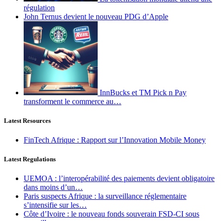
régulation
John Ternus devient le nouveau PDG d’Apple
InnBucks et TM Pick n Pay
transforment le commerce au…
Latest Resources
FinTech Afrique : Rapport sur l’Innovation Mobile Money
Latest Regulations
UEMOA : l’interopérabilité des paiements devient obligatoire
dans moins d’un…
Paris suspects Afrique : la surveillance réglementaire
s’intensifie sur les…
Côte d’Ivoire : le nouveau fonds souverain FSD-CI sous