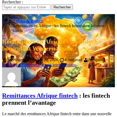
Rechercher :
Rechercher
Home
Articles & Reports
Remittances en Afrique : les fintech bousculent Western
Union
Remittances en Afrique : les fintech
bousculent Western Union
Investigation
mars 30, 2026
4 min read
Afriqash
Pan-Africa
Transferts d'argent internationaux
Afriqash
Remittances Afrique fintech
: les fintech
prennent l’avantage
Le marché des remittances Afrique fintech entre dans une nouvelle