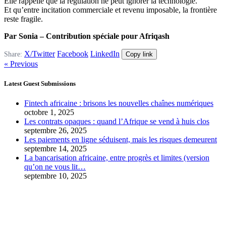
Elle rappelle que la régulation ne peut ignorer la technologie.
Et qu’entre incitation commerciale et revenu imposable, la frontière
reste fragile.
Par Sonia – Contribution spéciale pour Afriqash
X/Twitter
Facebook
LinkedIn
Share:
Copy link
« Previous
Latest Guest Submissions
Fintech africaine : brisons les nouvelles chaînes numériques
octobre 1, 2025
Les contrats opaques : quand l’Afrique se vend à huis clos
septembre 26, 2025
Les paiements en ligne séduisent, mais les risques demeurent
septembre 14, 2025
La bancarisation africaine, entre progrès et limites (version
qu’on ne vous lit…
septembre 10, 2025