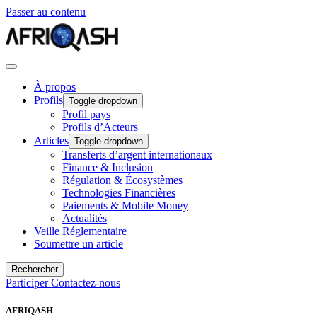
Passer au contenu
À propos
Profils
Toggle dropdown
Profil pays
Profils d’Acteurs
Articles
Toggle dropdown
Transferts d’argent internationaux
Finance & Inclusion
Régulation & Écosystèmes
Technologies Financières
Paiements & Mobile Money
Actualités
Veille Réglementaire
Soumettre un article
Rechercher
Participer
Contactez-nous
AFRIQASH