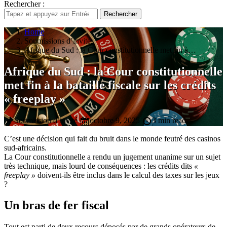
Rechercher :
Rechercher
Home
Soumissions d’invités
Afrique du Sud : la Cour constitutionnelle met fin à…
Afrique du Sud : la Cour constitutionnelle
met fin à la bataille fiscale sur les crédits
« freeplay »
Soumission d’invité
octobre 9, 2025
3 min read
C’est une décision qui fait du bruit dans le monde feutré des casinos
sud-africains.
La Cour constitutionnelle a rendu un jugement unanime sur un sujet
très technique, mais lourd de conséquences : les crédits dits
«
freeplay »
doivent-ils être inclus dans le calcul des taxes sur les jeux
?
Un bras de fer fiscal
Tout est parti de deux recours déposés par de grands opérateurs de