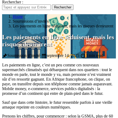
Rechercher :
Rechercher
Home
Soumissions d’invités
Les paiements en ligne séduisent, mais les risques demeurent
Les paiements en ligne séduisent, mais les
risques demeurent
Soumission d’invité
septembre 14, 2025
3 min read
Les paiements en ligne, c’est un peu comme ces nouveaux
supermarchés climatisés qui débarquent dans nos quartiers : tout le
monde en parle, tout le monde y va, mais personne n’est vraiment
sûr d’en ressortir gagnant. En Afrique francophone, on clique, on
paye, on transfère depuis son téléphone comme jamais auparavant.
Mobile money, e-commerce, services publics digitalisés : la
promesse d’un continent qui entre de plain-pied dans le futur.
Sauf que dans cette histoire, le futur ressemble parfois à une vieille
arnaque repeinte en couleurs numériques.
Prenons les chiffres, pour commencer : selon la GSMA, plus de 60