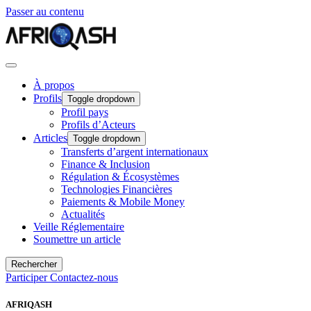
Passer au contenu
À propos
Profils
Toggle dropdown
Profil pays
Profils d’Acteurs
Articles
Toggle dropdown
Transferts d’argent internationaux
Finance & Inclusion
Régulation & Écosystèmes
Technologies Financières
Paiements & Mobile Money
Actualités
Veille Réglementaire
Soumettre un article
Rechercher
Participer
Contactez-nous
AFRIQASH