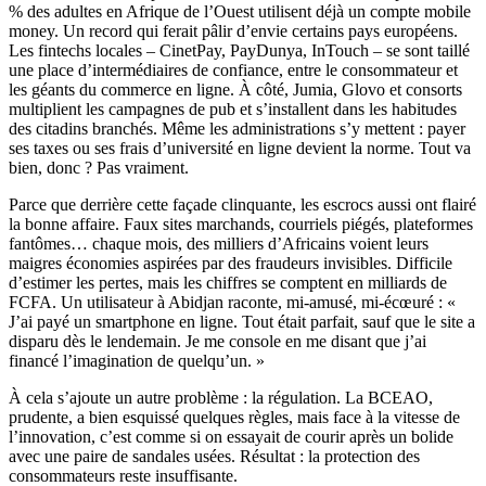
% des adultes en Afrique de l’Ouest utilisent déjà un compte mobile
money. Un record qui ferait pâlir d’envie certains pays européens.
Les fintechs locales – CinetPay, PayDunya, InTouch – se sont taillé
une place d’intermédiaires de confiance, entre le consommateur et
les géants du commerce en ligne. À côté, Jumia, Glovo et consorts
multiplient les campagnes de pub et s’installent dans les habitudes
des citadins branchés. Même les administrations s’y mettent : payer
ses taxes ou ses frais d’université en ligne devient la norme. Tout va
bien, donc ? Pas vraiment.
Parce que derrière cette façade clinquante, les escrocs aussi ont flairé
la bonne affaire. Faux sites marchands, courriels piégés, plateformes
fantômes… chaque mois, des milliers d’Africains voient leurs
maigres économies aspirées par des fraudeurs invisibles. Difficile
d’estimer les pertes, mais les chiffres se comptent en milliards de
FCFA. Un utilisateur à Abidjan raconte, mi-amusé, mi-écœuré : «
J’ai payé un smartphone en ligne. Tout était parfait, sauf que le site a
disparu dès le lendemain. Je me console en me disant que j’ai
financé l’imagination de quelqu’un. »
À cela s’ajoute un autre problème : la régulation. La BCEAO,
prudente, a bien esquissé quelques règles, mais face à la vitesse de
l’innovation, c’est comme si on essayait de courir après un bolide
avec une paire de sandales usées. Résultat : la protection des
consommateurs reste insuffisante.