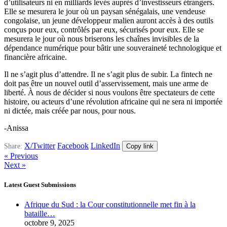
d’utilisateurs ni en milliards levés auprès d’investisseurs étrangers.
Elle se mesurera le jour où un paysan sénégalais, une vendeuse
congolaise, un jeune développeur malien auront accès à des outils
conçus pour eux, contrôlés par eux, sécurisés pour eux. Elle se
mesurera le jour où nous briserons les chaînes invisibles de la
dépendance numérique pour bâtir une souveraineté technologique et
financière africaine.
Il ne s’agit plus d’attendre. Il ne s’agit plus de subir. La fintech ne
doit pas être un nouvel outil d’asservissement, mais une arme de
liberté. À nous de décider si nous voulons être spectateurs de cette
histoire, ou acteurs d’une révolution africaine qui ne sera ni importée
ni dictée, mais créée par nous, pour nous.
-Anissa
X/Twitter
Facebook
LinkedIn
Share:
Copy link
« Previous
Next »
Latest Guest Submissions
Afrique du Sud : la Cour constitutionnelle met fin à la
bataille…
octobre 9, 2025