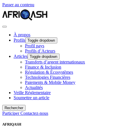
Passer au contenu
À propos
Profils
Toggle dropdown
Profil pays
Profils d’Acteurs
Articles
Toggle dropdown
Transferts d’argent internationaux
Finance & Inclusion
Régulation & Écosystèmes
Technologies Financières
Paiements & Mobile Money
Actualités
Veille Réglementaire
Soumettre un article
Rechercher
Participer
Contactez-nous
AFRIQASH