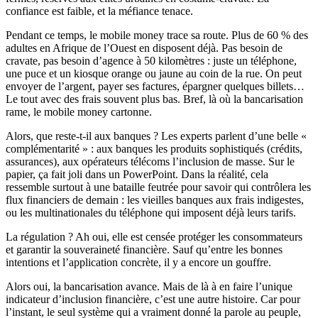
confiance est faible, et la méfiance tenace.
Pendant ce temps, le mobile money trace sa route. Plus de 60 % des
adultes en Afrique de l’Ouest en disposent déjà. Pas besoin de
cravate, pas besoin d’agence à 50 kilomètres : juste un téléphone,
une puce et un kiosque orange ou jaune au coin de la rue. On peut
envoyer de l’argent, payer ses factures, épargner quelques billets…
Le tout avec des frais souvent plus bas. Bref, là où la bancarisation
rame, le mobile money cartonne.
Alors, que reste-t-il aux banques ? Les experts parlent d’une belle «
complémentarité » : aux banques les produits sophistiqués (crédits,
assurances), aux opérateurs télécoms l’inclusion de masse. Sur le
papier, ça fait joli dans un PowerPoint. Dans la réalité, cela
ressemble surtout à une bataille feutrée pour savoir qui contrôlera les
flux financiers de demain : les vieilles banques aux frais indigestes,
ou les multinationales du téléphone qui imposent déjà leurs tarifs.
La régulation ? Ah oui, elle est censée protéger les consommateurs
et garantir la souveraineté financière. Sauf qu’entre les bonnes
intentions et l’application concrète, il y a encore un gouffre.
Alors oui, la bancarisation avance. Mais de là à en faire l’unique
indicateur d’inclusion financière, c’est une autre histoire. Car pour
l’instant, le seul système qui a vraiment donné la parole au peuple,