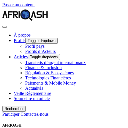
Passer au contenu
À propos
Profils
Toggle dropdown
Profil pays
Profils d’Acteurs
Articles
Toggle dropdown
Transferts d’argent internationaux
Finance & Inclusion
Régulation & Écosystèmes
Technologies Financières
Paiements & Mobile Money
Actualités
Veille Réglementaire
Soumettre un article
Rechercher
Participer
Contactez-nous
AFRIQASH