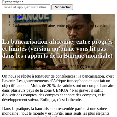
Rechercher :
Rechercher
Home
Soumissions d’invités
La bancarisation africaine, entre progrès et limites (version
qu’on ne…
La bancarisation africaine, entre progrès
et limites (version qu’on ne vous lit pas
dans les rapports de la Banque mondiale)
Soumission d’invité
septembre 10, 2025
3 min read
On nous le répète à longueur de conférences : la bancarisation, c’est
l’avenir. Les gouvernements d’Afrique francophone en ont fait un
objectif national. Moins de 20 % des adultes ont un compte bancaire
dans plusieurs pays de la zone UEMOA ? Pas grave : il suffit
d’ouvrir des comptes, des comptes et encore des comptes, et le
développement suivra. Enfin, ça, c’est la théorie.
Dans la pratique, la bancarisation ressemble parfois à une soirée
mondaine : tout le monde y est invité, mais seuls les plus élégants