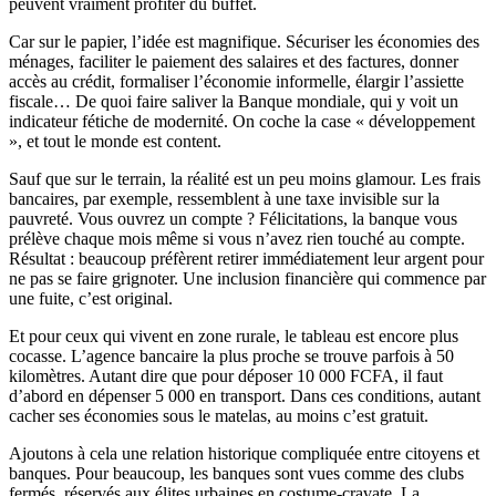
peuvent vraiment profiter du buffet.
Car sur le papier, l’idée est magnifique. Sécuriser les économies des
ménages, faciliter le paiement des salaires et des factures, donner
accès au crédit, formaliser l’économie informelle, élargir l’assiette
fiscale… De quoi faire saliver la Banque mondiale, qui y voit un
indicateur fétiche de modernité. On coche la case « développement
», et tout le monde est content.
Sauf que sur le terrain, la réalité est un peu moins glamour. Les frais
bancaires, par exemple, ressemblent à une taxe invisible sur la
pauvreté. Vous ouvrez un compte ? Félicitations, la banque vous
prélève chaque mois même si vous n’avez rien touché au compte.
Résultat : beaucoup préfèrent retirer immédiatement leur argent pour
ne pas se faire grignoter. Une inclusion financière qui commence par
une fuite, c’est original.
Et pour ceux qui vivent en zone rurale, le tableau est encore plus
cocasse. L’agence bancaire la plus proche se trouve parfois à 50
kilomètres. Autant dire que pour déposer 10 000 FCFA, il faut
d’abord en dépenser 5 000 en transport. Dans ces conditions, autant
cacher ses économies sous le matelas, au moins c’est gratuit.
Ajoutons à cela une relation historique compliquée entre citoyens et
banques. Pour beaucoup, les banques sont vues comme des clubs
fermés, réservés aux élites urbaines en costume-cravate. La