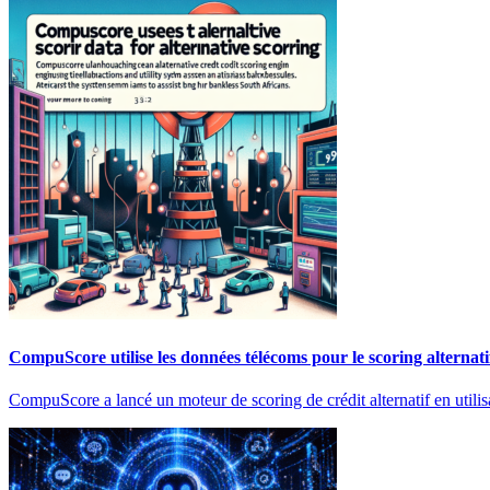
CompuScore utilise les données télécoms pour le scoring alternati
CompuScore a lancé un moteur de scoring de crédit alternatif en util