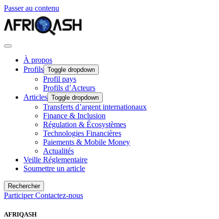
Passer au contenu
À propos
Profils
Toggle dropdown
Profil pays
Profils d’Acteurs
Articles
Toggle dropdown
Transferts d’argent internationaux
Finance & Inclusion
Régulation & Écosystèmes
Technologies Financières
Paiements & Mobile Money
Actualités
Veille Réglementaire
Soumettre un article
Rechercher
Participer
Contactez-nous
AFRIQASH