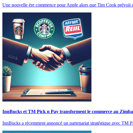
Une nouvelle ère commence pour Apple alors que Tim Cook prévoit 
InnBucks et TM Pick n Pay transforment le commerce au Zimb
InnBucks a récemment annoncé un partenariat stratégique avec TM Pic