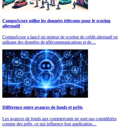
CompuScore utilise les données télécoms pour le scoring
alternatif
CompuScore a lancé un moteur de scoring de crédit alternatif en
utilisant des données de télécommunications et de…
Différence entre avances de fonds et prêts
Les avances de fonds aux commerçants ne sont pas considérées
comme des prêts, ce qui influence leur application…