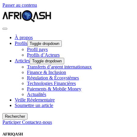
Passer au contenu
À propos
Profils
Toggle dropdown
Profil pays
Profils d’Acteurs
Articles
Toggle dropdown
Transferts d’argent internationaux
Finance & Inclusion
Régulation & Écosystèmes
Technologies Financières
Paiements & Mobile Money
Actualités
Veille Réglementaire
Soumettre un article
Rechercher
Participer
Contactez-nous
AFRIQASH