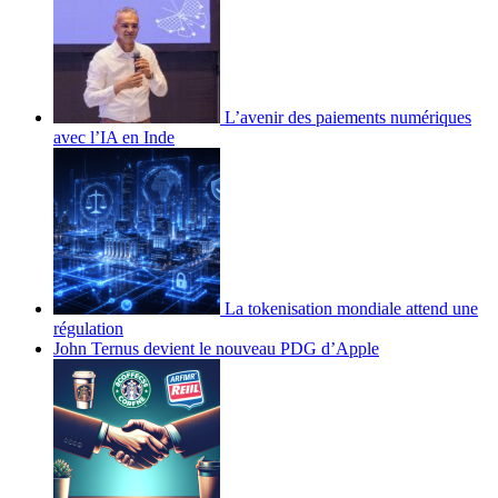
L’avenir des paiements numériques
avec l’IA en Inde
La tokenisation mondiale attend une
régulation
John Ternus devient le nouveau PDG d’Apple