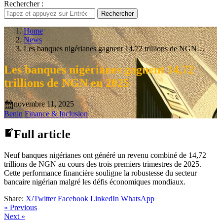
Rechercher :
Rechercher
Home
News
Les banques nigérianes gagnent 14,72 trillions de NGN…
Les banques nigérianes gagnent 14,72
trillions de NGN en 2025
novembre 11, 2025
Benin
Finance & Inclusion
Full article
Neuf banques nigérianes ont généré un revenu combiné de 14,72
trillions de NGN au cours des trois premiers trimestres de 2025.
Cette performance financière souligne la robustesse du secteur
bancaire nigérian malgré les défis économiques mondiaux.
Share:
X/Twitter
Facebook
LinkedIn
WhatsApp
« Previous
Next »