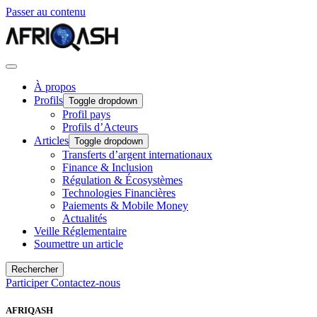
Passer au contenu
À propos
Profils
Toggle dropdown
Profil pays
Profils d’Acteurs
Articles
Toggle dropdown
Transferts d’argent internationaux
Finance & Inclusion
Régulation & Écosystèmes
Technologies Financières
Paiements & Mobile Money
Actualités
Veille Réglementaire
Soumettre un article
Rechercher
Participer
Contactez-nous
AFRIQASH