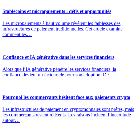
Stablecoins et micropaiements : défis et opportunités
Les micropaiements à haut volume révèlent les faiblesses des
infrastructures de paiement traditionnelles. Cet article examine
comment les…
Confiance et IA générative dans les services financiers
Alors que l’IA générative pénètre les services financiers, la
confiance devient un facteur clé pour son adoption. De…
Pourquoi les commerçants hésitent face aux paiements crypto
Les infrastructures de paiement en cryptomonnaies sont prêtes, mais
les commerçants restent réticents. Les raisons incluent l’incertitude
autour…