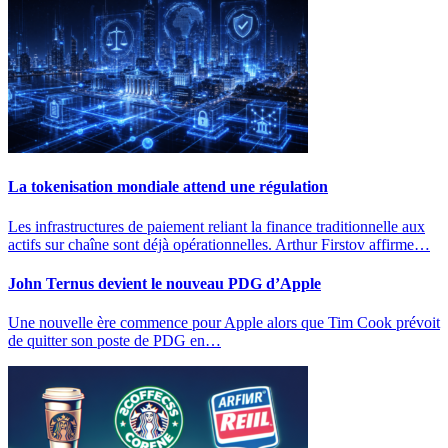
La tokenisation mondiale attend une régulation
Les infrastructures de paiement reliant la finance traditionnelle aux
actifs sur chaîne sont déjà opérationnelles. Arthur Firstov affirme…
John Ternus devient le nouveau PDG d’Apple
Une nouvelle ère commence pour Apple alors que Tim Cook prévoit
de quitter son poste de PDG en…