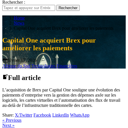
Rechercher :
Rechercher
Home
News
Capital One acquiert Brex pour améliorer les paiements
Capital One acquiert Brex pour
améliorer les paiements
février 17, 2026
Afrique du Sud
Technologies Financières
Full article
L’acquisition de Brex par Capital One souligne une évolution des
paiements d’entreprise vers la gestion des dépenses axée sur les
logiciels, les cartes virtuelles et l’automatisation des flux de travail
au-delà de l’infrastructure traditionnelle des cartes.
Share:
X/Twitter
Facebook
LinkedIn
WhatsApp
« Previous
Next »